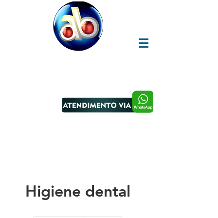
Dr. ALAN BANDEIRA
A arte de fazer sorrir!
Ligue já: (45) 3030-3078
Higiene dental