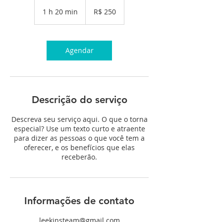
250
Reais
1 h 20 min
1
R$ 250
brasileiros
2
0
m
i
Agendar
n
Descrição do serviço
Descreva seu serviço aqui. O que o torna
especial? Use um texto curto e atraente
para dizer as pessoas o que você tem a
oferecer, e os benefícios que elas
receberão.
Informações de contato
leekinsteam@gmail.com